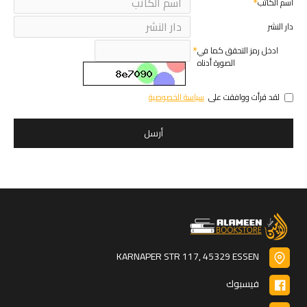
اسم الكاتب
دار النشر
ادخل رمز التحقق كما في
الصورة أدناه
لقد قرأت ووافقت على
سياسة الخصوصية
أرسل
KARNAPER STR 117, 45329 ESSEN
فيسبوك