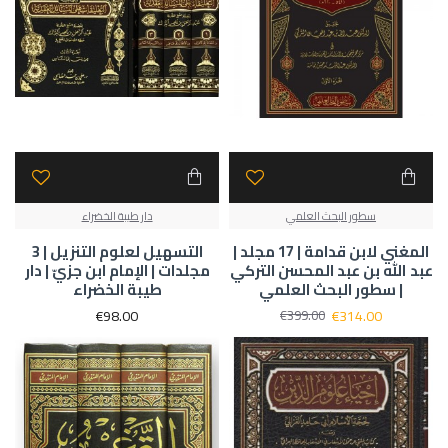
سطور البحث العلمي
دار طيبة الخضراء
المغني لابن قدامة | 17 مجلد |
التسهيل لعلوم التنزيل | 3
عبد الله بن عبد المحسن التركي
مجلدات | الإمام ابن جزيّ | دار
| سطور البحث العلمي
طيبة الخضراء
€98.00
€314.00
€399.00