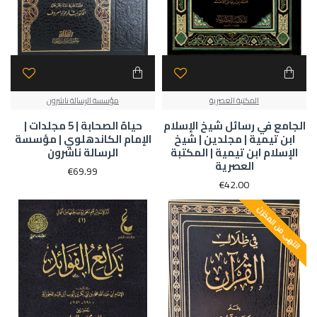
المكتبة العصرية
مؤسسة الرسالة ناشرون
الجامع في رسائل شيخ الإسلام
حياة الصحابة | 5 مجلدات |
ابن تيمية | مجلدين | شيخ
الإمام الكاندهلوي | مؤسسة
الإسلام ابن تيمية | المكتبة
الرسالة ناشرون
العصرية
€69.99
€42.00
انتهى من المخزن