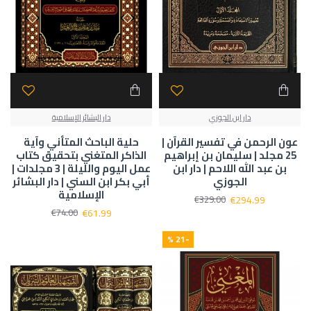
دار ابن الجوزي
دار البشائر الإسلامية
عون الرحمن في تفسير القرآن |
حلية الباحث المتأني وآية
25 مجلد | سليمان بن إبراهيم
الذاكر المتغني بتحقيق كتاب
بن عبد الله اللاحم | دار ابن
عمل اليوم والليلة | 3 مجلدات |
الجوزي
أبي بكر ابن السني | دار البشائر
الإسلامية
€294.99
€329.00
€61.99
€74.00
-21 %