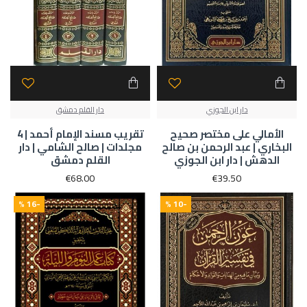
دار ابن الجوزي
دار القلم دمشق
الأمالي على مختصر صحيح
تقريب مسند الإمام أحمد | 4
البخاري | عبد الرحمن بن صالح
مجلدات | صالح الشامي | دار
الدهش | دار ابن الجوزي
القلم دمشق
€68.00
€39.50
-16 %
-10 %