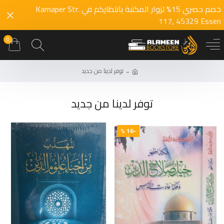
خصم حصري 15% لزوار المكتبة بانتظاركم في Karnaper Str.
117, 45329 Essen
0
توفر لدينا من جديد
توفر لدينا من جديد
-16 %