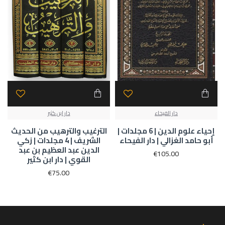
دار الفيحاء
دار ابن كثير
إحياء علوم الدين | 6 مجلدات |
الترغيب والترهيب من الحديث
أبو حامد الغزالي | دار الفيحاء
الشريف | 4 مجلدات | زكي
الدين عبد العظيم بن عبد
€105.00
القوي | دار ابن كثير
€75.00