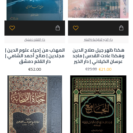
دار الخير للطباعة والنشر
دار القلم دمشق
هكذا ظهر جيل صلاح الدين
المهذب من إحياء علوم الدين |
وهكذا عادت القدس | ماجد
مجلدين | صالح أحمد الشامي |
عرسان الكيلاني | دار الخير
دار القلم دمشق
€52.00
€21.00
€25.00