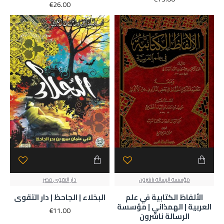
€26.00
مؤسسة الرسالة ناشرون
دار التقوى مصر
الألفاظ الكتابية في علم
البخلاء | الجاحظ | دار التقوى
العربية | الهمذاني | مؤسسة
€11.00
الرسالة ناشرون