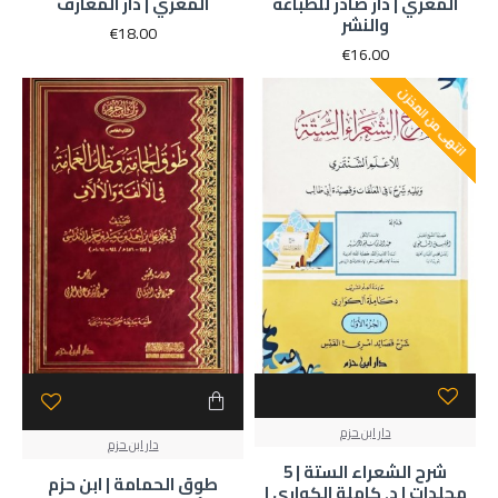
المعري | دار صادر للطباعة
المعري | دار المعارف
والنشر
€18.00
€16.00
انتهى من المخزن
دار ابن حزم
دار ابن حزم
شرح الشعراء الستة | 5
طوق الحمامة | ابن حزم
مجلدات | د. كاملة الكواري |