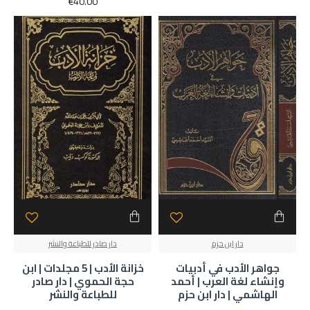
€40.00
دار ابن حزم
دار صادر للطباعة والنشر
جواهر الأدب في أدبيات
خزانة الأدب | 5 مجلدات | ابن
وإنشاء لغة العرب | أحمد
حجة الحموي | دار صادر
الهاشمي | دار ابن حزم
للطباعة والنشر