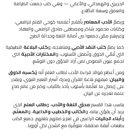
الحريري والهمذاني، والأغاني — وهي كتب جمعت الطرافة
والعمق وسعة الاطّلاع.
ويضمّ
الأدب المعاصر
بأقلام أعلامه؛ كوحي القلم للرافعي،
وكتابات محمود شاكر ومصطفى صادق الرافعي والعقاد
وغيرهم ممّن جمعوا بين أصالة اللغة وحداثة الطرح.
كما يضمّ
كتب النقد الأدبي
ومناهجه، و
كتب البلاغة
التطبيقية
التي تُنمّي الذوق وتُصقل الأسلوب، و
المختارات الأدبية
التي
تجمع عيون النصوص لمن أراد التذوّق دون التوسّع.
ومن أعظم فوائد قراءة الأدب لطالب العلم أنه
يُكسبه الذوق
والبيان
؛ فيفهم بلاغة القرآن ويدرك أسرار التعبير النبوي، ويقدر
على إيصال ما تعلّمه بأسلوب يأخذ بالألباب. وكم من عالم ضاع
علمه لعجزه عن البيان.
يناسب هذا القسم
محبّي اللغة والأدب
، و
طالب العلم
الذي
يريد أن يقوّي بيانه، و
الكاتب والخطيب والداعية
، و
المعلّم
،
و
أبناء الجاليات
الراغبين في تعزيز صلتهم بلغتهم. جميع الكتب
بطبعات أنيقة محققة، متوفّرة مع الشحن لكل أوروبا.