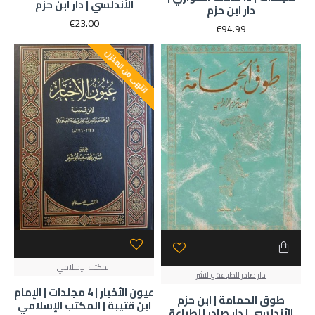
الأندلسي | دار ابن حزم
دار ابن حزم
€23.00
€94.99
انتهى من المخزن
المكتب الإسلامي
دار صادر للطباعة والنشر
عيون الأخبار | 4 مجلدات | الإمام
طوق الحمامة | ابن حزم
ابن قتيبة | المكتب الإسلامي
الأندلسي | دار صادر للطباعة