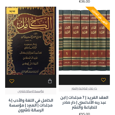
€36.00
انتهى من المخزن
جديد
دار صادر للطباعة والنشر
مؤسسة الرسالة ناشرون
العقد الفريد | 7 مجلدات | ابن
الكامل في اللغة والأدب | 4
عبد ربه الأندلسي | دار صادر
مجلدات | المبرد | مؤسسة
للطباعة والنشر
الرسالة ناشرون
€95.00