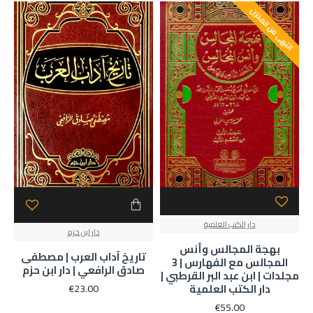
انتهى من المخزن
دار الكتب العلمية
دار ابن حزم
بهجة المجالس وأنس
تاريخ آداب العرب | مصطفى
المجالس مع الفهارس | 3
صادق الرافعي | دار ابن حزم
مجلدات | ابن عبد البر القرطبي |
دار الكتب العلمية
€23.00
€55.00