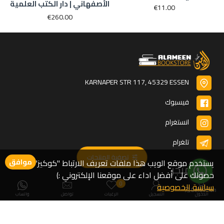
الأصفهاني | دار الكتب العلمية
€11.00
€260.00
KARNAPER STR 117, 45329 ESSEN
فيسبوك
انستغرام
تلغرام
تصفية المنتجات
يستخدم موقع الويب هذا ملفات تعريف الارتباط "كوكيز" لضمان
موافق
عن المتجر
حصولك على أفضل اداء على موقعنا الإلكتروني :)
0
سياسة الخصوصية
من نحن
الدخول
التسجيل
الرغبات
تواصل
واتساب
اتصل بنا
اطلب كتاب