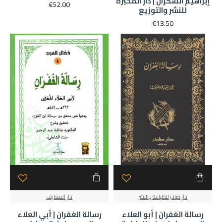
إبراهيم السكران | دار المحبرة
€52.00
للنشر والتوزيع
€13.50
دار صادر للطباعة والنشر
دار المعارف
رسالة الغفران | أبو العلاء
رسالة الغفران | أبي العلاء