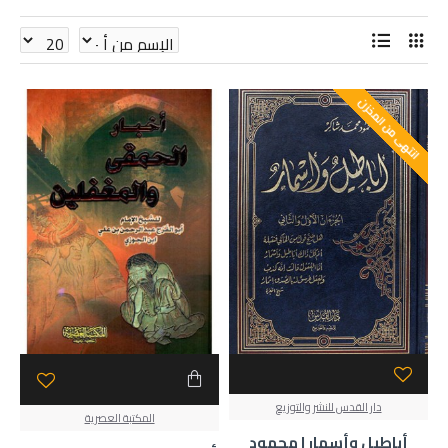
انتهى من المخزن
دار القدس للنشر والتوزيع
المكتبة العصرية
أباطيل وأسمار | محمود