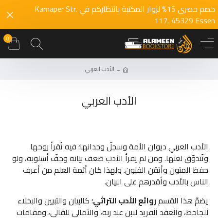
خصم حصري 15% لزوار المكتبة بانتظاركم في Karnaper Str.
117, 45329 Essen
0
الأدب العربي
الأدب العربي
الأدب العربي ديوان الأمة وسجلّ وجدانها؛ فيه تُقرأ روحها
وتُتذوّق لغتها. ومن لم يقرأ الأدب ضعف بيانه وجفّ أسلوبه، ولو
حفظ المتون وأتقن الفنون. ولهذا كان أئمة العلم من أعرف
الناس بالأدب وأقدرهم على البيان.
يضمّ هذا القسم
روائع الأدب التراثي
؛ كالبيان والتبيين والبخلاء
للجاحظ، والعقد الفريد لابن عبد ربه، والأمالي للقالي، ومقامات