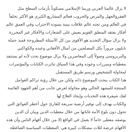
لا يزال عالمنا العربي وربما الإسلامي مسكوناً بأزمات السطح مثل
الفقروالجهل والمرض والحروب فعالم المشاريع الكبرى هو الأكثر تخلفاً
في العالم ومن تحته عالم علاقات بينية يسوده الاحتراب وفي العمق عالم
أفكار يفتقد المنطق القويم يعيش على الشعارات والأفكار غير المحررة
ولا يزال سؤال التجديد هو الأقوى بين كل الأسئلة المطروحة فمنذ حملة
نابليون مروراً بكل المصلحين من أمثال الأفغاني وعبده والكواكبي
والبربروسي وصولاً إلى المعاصرين ولا يزال موضوع بحث لأنه لم يستنفد
معطياته ومبررات وجوده وفي هذا السياق تناثرت الكتابات والمؤتمرات
لمحاولة التشخيص ورسم طريق المستقبل.
هذا الكتاب يبحث الموضوع ذاته ولكن من خلال رؤية تراكم العوامل
المنتجة للمشهد الحالي وهو محاولة لعرض جانب من أهم الجهود القائمة
لفك شيفرة هذه التحديات وإيجاد العلاج لها.
والكتاب يهدف إلى توفير أرضية سريعة للقارئ حول أخطر العوائق التي
تحول دون بلوغ الأمة غاياتها من خلال معطيات الدين وبيان أن الدين
بوصفه معطى خاماً لا يعمل في الواقع إلا من خلال أفهام الناس وأن هذه
الأفهام عرضة لثلاث مشكلات كبيرة هي: المعطيات السياسية الضاغطة