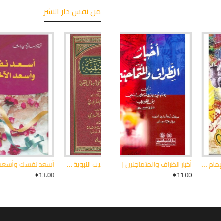
من نفس دار النشر
حزم
أسعد نفسك وأسعد الآخرين | حسان شمسي باشا | دار القلم دمشق
أدب الدنيا والدين | الماوردي | دار ابن كثير
أصول الفقه على منهج أهل السنة | 4 مجلدات | وليد بن راشد السعيدان | دار القلم دمشق
الإقناع في مسائل الإجماع | 4 مجلدات | الإمام ابن قطان الفاس
€72.00
€85.00
€21.50