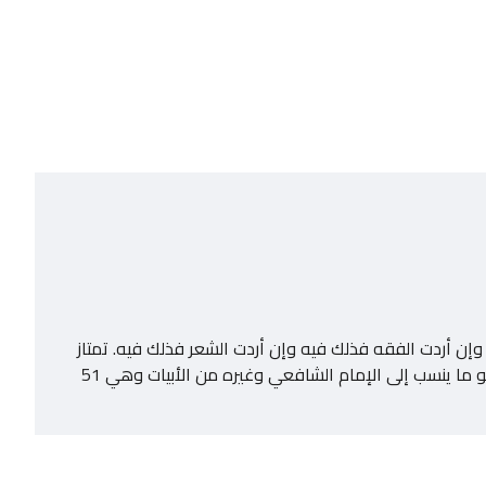
 أردت الفقه فذلك فيه وإن أردت الشعر فذلك فيه. تمتاز
هذه الطبعة عن غيرها بأن الأبيات فيها مصنفة إلى قسمين: الأول صحيح النسبة للإمام الشافعي وهو 136 نصا في 411 بيتًا. والثاني هو ما ينسب إلى الإمام الشافعي وغيره من الأبيات وهي 51